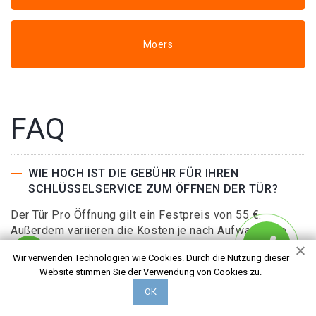
Moers
FAQ
WIE HOCH IST DIE GEBÜHR FÜR IHREN
SCHLÜSSELSERVICE ZUM ÖFFNEN DER TÜR?
Der Tür Pro Öffnung gilt ein Festpreis von 55 €.
Außerdem variieren die Kosten je nach Aufwand. Die
genauen Kosten werden vor Arbeitsbeginn vor Ort
Wir verwenden Technologien wie Cookies. Durch die Nutzung dieser
kalkuliert und mitgeteilt.
Website stimmen Sie der Verwendung von Cookies zu.
ОК
WAS VERSTEHT MAN UNTER EINER EINFACHEN