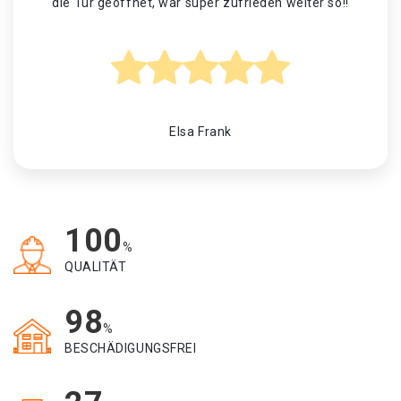
die Tür geöffnet, war super zufrieden weiter so!!
Elsa Frank
100
%
QUALITÄT
98
%
BESCHÄDIGUNGSFREI