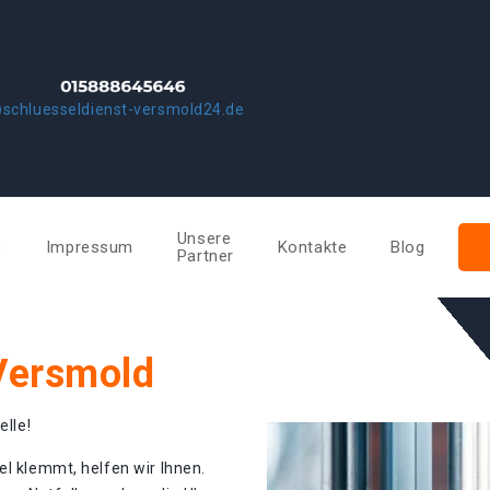
schluesseldienst-versmold24.de
Unsere
e
Impressum
Kontakte
Blog
Partner
 Versmold
elle!
el klemmt, helfen wir Ihnen.